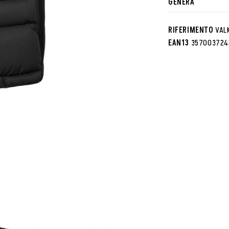
GENERA
RIFERIMENTO
VAL
EAN13
357003724