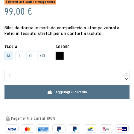
Ultimi articoli in magazzino
99,00 €
Gilet da donna in morbida eco-pelliccia a stampa zebrata.
Retro in tessuto stretch per un confort assoluto.
TAGLIA
COLORE
BLACK OATMILK
M
L
XL
XXL
Aggiungi al carrello
Pagamenti sicuri al 100%