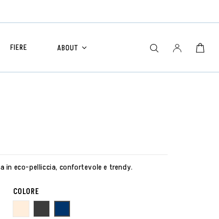
FIERE
ABOUT
 in eco-pelliccia, confortevole e trendy.
COLORE
CORAL
GREY
NAVY